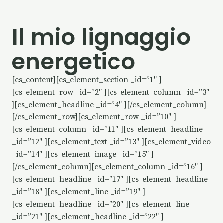
Il mio lignaggio
energetico
[cs_content][cs_element_section _id=”1″ ]
[cs_element_row _id=”2″ ][cs_element_column _id=”3″
][cs_element_headline _id=”4″ ][/cs_element_column]
[/cs_element_row][cs_element_row _id=”10″ ]
[cs_element_column _id=”11″ ][cs_element_headline
_id=”12″ ][cs_element_text _id=”13″ ][cs_element_video
_id=”14″ ][cs_element_image _id=”15″ ]
[/cs_element_column][cs_element_column _id=”16″ ]
[cs_element_headline _id=”17″ ][cs_element_headline
_id=”18″ ][cs_element_line _id=”19″ ]
[cs_element_headline _id=”20″ ][cs_element_line
_id=”21″ ][cs_element_headline _id=”22″ ]