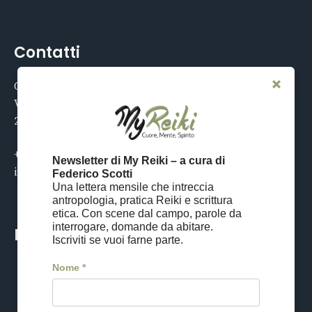
Contatti
Centro My Reiki
Via Tucidide 56
20134 Milano
+39 02 21119579
Newsletter di My Reiki – a cura di
info@myreiki.it
Federico Scotti
Una lettera mensile che intreccia
antropologia, pratica Reiki e scrittura
etica. Con scene dal campo, parole da
interrogare, domande da abitare.
Reiki Tour
Iscriviti se vuoi farne parte.
Nome
*
Viaggio in Giappone
Date e iscrizioni
Cos'è il Reiki Tour