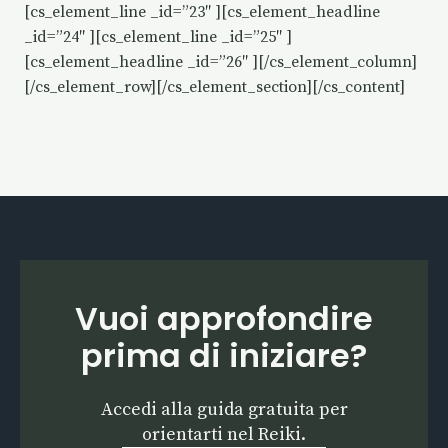
[cs_element_line _id=”23″ ][cs_element_headline
_id=”24″ ][cs_element_line _id=”25″ ]
[cs_element_headline _id=”26″ ][/cs_element_column]
[/cs_element_row][/cs_element_section][/cs_content]
Vuoi approfondire
prima di iniziare?
Accedi alla guida gratuita per
orientarti nel Reiki.