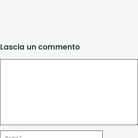
Lascia un commento
Commento
Nome