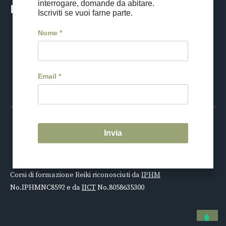
interrogare, domande da abitare.
Reiki Tour
Iscriviti se vuoi farne parte.
Nome
*
Viaggio in Giappone
Date e iscrizioni
Cos'è il Reiki Tour
Email
*
Invia
Privacy Policy
Termini e Condizioni
© 2026 My Reiki - CF 97802710158
- Dr. Federico Scotti P.IVA
03629590963
Corsi di formazione Reiki riconosciuti da
IPHM
No.IPHMNC8592 e da
IICT
No.8058635300