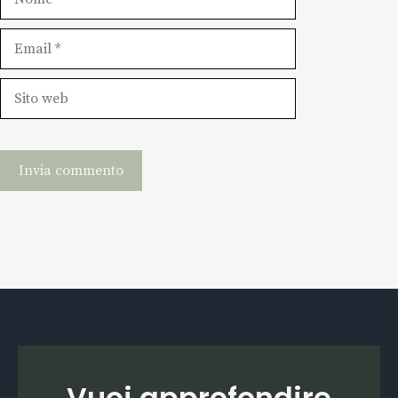
Email
Sito
web
Vuoi approfondire