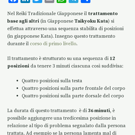
ac
n
w
m
h
el
o
Nel Reiki Tradizionale Giapponese il
trattamento
e
k
it
ai
at
eg
n
base agli altri
(in Giapponese
Taikyoku Kata
) si
b
e
te
l
s
ra
di
effettua attraverso una sequenza stabilita di posizioni
o
dI
r
A
m
vi
(in giapponese Kata). Insegno questo trattamento
o
n
p
di
durante il
corso di primo livello
.
k
p
Il trattamento è strutturato su una sequenza di
12
posizioni
da tenere 3 minuti ciascuna così suddivisa:
Quattro posizioni sulla testa
Quattro posizioni sulla parte frontale del corpo
Quattro posizioni sulla parte dorsale del corpo
La durata di questo trattamento è di
36 minuti
, è
possibile aggiungere una tredicesima posizione in
relazione al tipo di problema segnalato dalla persona
trattata. Ad esempio se la persona lamenta mal di