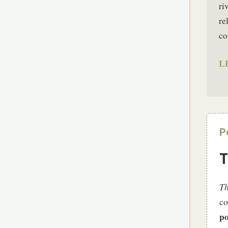
ri
re
co
L
P
Th
co
po