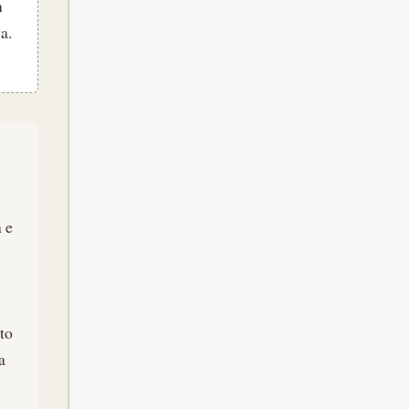
n
a.
 e
tto
a