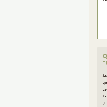
Q
“
La
qu
gr
Fo
(L