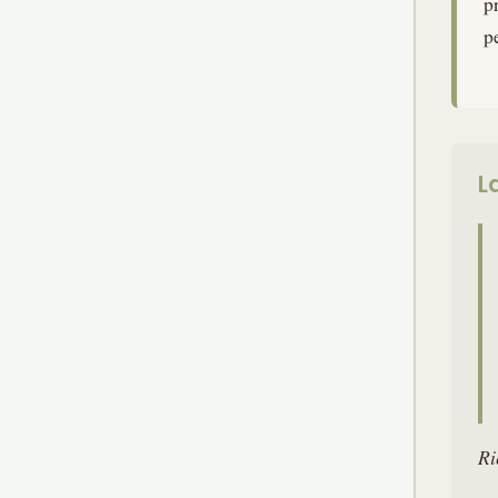
p
p
L
Ri