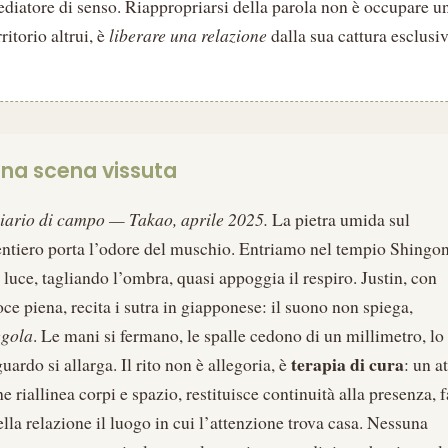
diatore di senso. Riappropriarsi della parola non è occupare u
rritorio altrui, è
liberare una relazione
dalla sua cattura esclusiv
na scena vissuta
iario di campo — Takao, aprile 2025.
La pietra umida sul
entiero porta l’odore del muschio. Entriamo nel tempio Shingon
a luce, tagliando l’ombra, quasi appoggia il respiro. Justin, con
oce piena, recita i sutra in giapponese: il suono non spiega,
egola
. Le mani si fermano, le spalle cedono di un millimetro, lo
terapia di cura
guardo si allarga. Il rito non è allegoria, è
: un a
he riallinea corpi e spazio, restituisce continuità alla presenza, f
ella relazione il luogo in cui l’attenzione trova casa. Nessuna