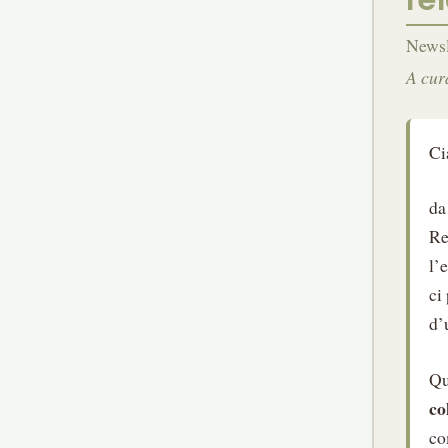
Newsl
A cur
Ci
da
Re
l’
ci
d’
Qu
co
co