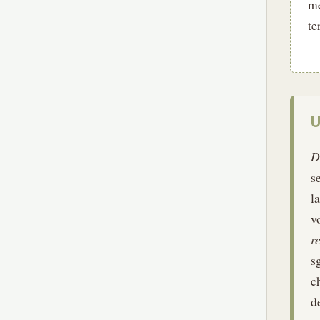
me
te
U
D
s
l
v
r
s
c
d