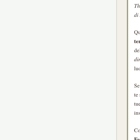
Th
di
Qu
te
de
di
lu
Se
te
tu
in
Co
Fe