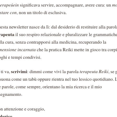
erapeúein
significava servire, accompagnare, avere cura: un
m
 stare con
, non un titolo di esclusiva.
esta newsletter nasce da lì: dal desiderio di restituire alla parol
rapeuta
il suo respiro relazionale e pluralizzare le grammatich
lla cura, senza contrapporsi alla medicina, recuperando la
mensione incarnata
che la pratica Reiki mette in gioco tra corpi
oghi e tempi condivisi.
scrivimi
 ti va,
: dimmi come vivi la parola
terapeuta Reiki
, se 
 suona come un tabù oppure rientra nel tuo lessico quotidiano. 
e parole, come sempre, orientano la mia ricerca e il mio
segnamento.
n attenzione e coraggio,
derico