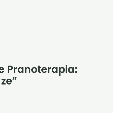
e Pranoterapia:
nze”