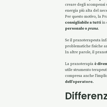
creare degli scompensi si
energia più alta del nec
Per questo motivo, la Pr
consigliabile a tutti
in 
personale o
prana
.
Se il pranoterapeuta infa
problematiche fisiche a
In altre parole, il pra
La pranoterapia
è dive
utile strumento terapeut
compresa anche l’implic
dell’operatore.
Differen