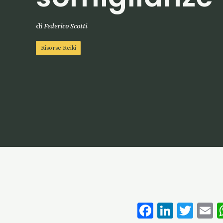
di
Federico Scotti
Risorse Reiki
F
Li
T
E