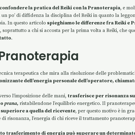
m
h
el
o
 confondere la pratica del Reiki con la Pranoterapia
, e mo
i
at
eg
n
n po’ di diffidenza la disciplina del Reiki in quanto la leggo
s
ra
di
ia. In questo articolo
spieghiamo le differenze fra Reiki e 
A
m
vi
, soprattutto a chi si accosta per la prima volta a Reiki, che q
p
di
tatto
.
p
 Pranoterapia
cnica terapeutica che mira alla risoluzione delle problematic
onizzante dell’energia personale dell’operatore, chiamat
verso l’imposizione delle mani,
trasferisce per risonanza su
 o
prana
,
ristabilendone l’equilibrio energetico. Il pranoterape
le superiore a quella del ricevente
, per questo motivo è in gra
 di risonanza, l’energia di chi riceve il trattamento pranoterap
to trasferimento di energia può superare un determinato 