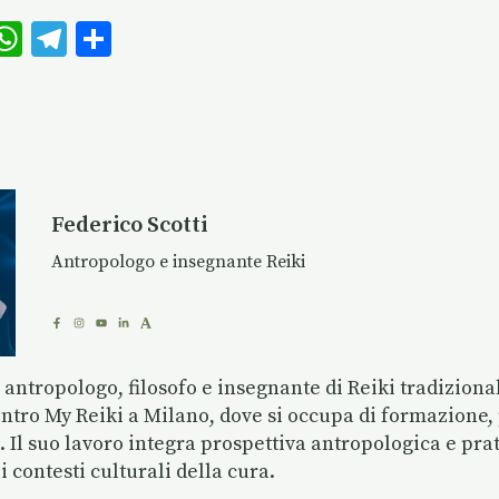
W
T
C
m
h
el
o
i
at
eg
n
s
ra
di
A
m
vi
p
di
Federico Scotti
p
Antropologo e insegnante Reiki
è antropologo, filosofo e insegnante di Reiki tradizion
ntro My Reiki a Milano, dove si occupa di formazione, 
i. Il suo lavoro integra prospettiva antropologica e pra
 contesti culturali della cura.