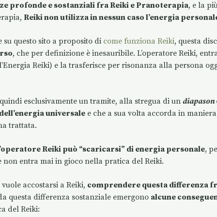
nze profonde e sostanziali fra Reiki e Pranoterapia
, e la p
erapia,
Reiki non utilizza in nessun caso l’energia persona
su questo sito a proposito di
come funziona Reiki
, questa disc
erso
, che per definizione è inesauribile. L’operatore Reiki, ent
(l’Energia Reiki) e la trasferisce per risonanza alla persona og
a quindi esclusivamente un tramite, alla stregua di un
diapason
ell’energia universale
e che a sua volta accorda in manier
a trattata.
l’operatore Reiki può “scaricarsi” di energia personale
, p
 non entra mai in gioco nella pratica del Reiki.
vuole accostarsi a Reiki,
comprendere questa differenza fra
 da questa differenza sostanziale emergono
alcune consegue
a del Reiki: