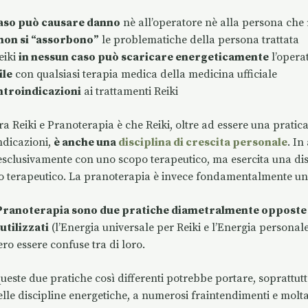
caso può causare danno
nè all’operatore nè alla persona che 
non si “assorbono”
le problematiche della persona trattata
eiki
in nessun caso può scaricare energeticamente
l’opera
ile
con qualsiasi terapia medica della medicina ufficiale
ntroindicazioni
ai trattamenti Reiki
fra Reiki e Pranoterapia è che Reiki, oltre ad essere una pratic
ndicazioni,
è anche una
disciplina di crescita personale
. In
 esclusivamente con uno scopo terapeutico, ma esercita una dis
o terapeutico. La pranoterapia è invece fondamentalmente una
 Pranoterapia sono due pratiche diametralmente opposte d
utilizzati
(l’Energia universale per Reiki e l’Energia personal
o essere confuse tra di loro.
ueste due pratiche così differenti potrebbe portare, soprattutto
lle discipline energetiche, a numerosi fraintendimenti e molt