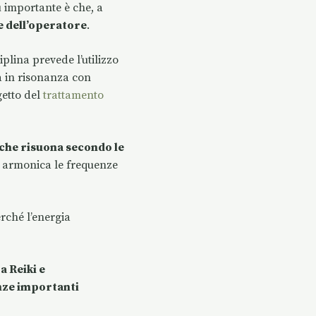
iù importante è che, a
le dell’operatore
.
iplina prevede l’utilizzo
ra in risonanza con
getto del
trattamento
che risuona secondo le
a armonica le frequenze
erché l’energia
 Reiki e
nze importanti