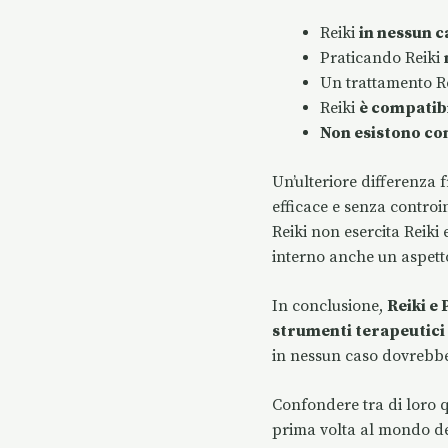
Reiki
in nessun 
Praticando Reiki
Un trattamento R
Reiki
è compatib
Non esistono co
Un’ulteriore differenza 
efficace e senza controi
Reiki non esercita Reiki
interno anche un aspett
In conclusione,
Reiki e
strumenti terapeutici 
in nessun caso dovrebber
Confondere tra di loro q
prima volta al mondo de