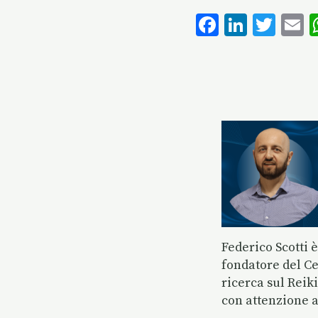
F
Li
T
E
ac
n
w
e
k
it
a
b
e
te
l
o
dI
r
o
n
k
Federico Scotti 
fondatore del Ce
ricerca sul Reik
con attenzione ai