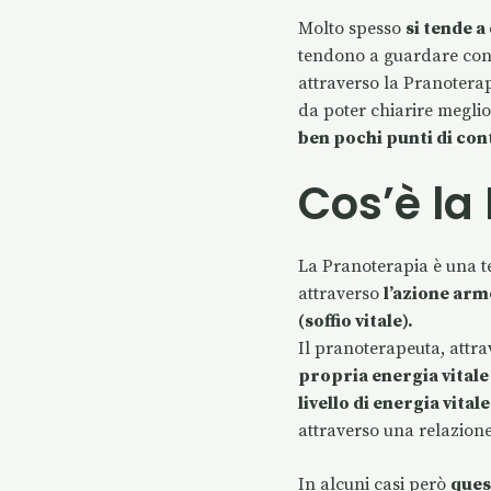
ac
n
w
Molto spesso
si tende a
e
k
it
a
tendono a guardare con u
b
e
te
l
attraverso la Pranoterap
o
dI
r
da poter chiarire meglio
o
n
ben pochi punti di con
k
Cos’è la
La Pranoterapia è una te
attraverso
l’azione arm
(soffio vitale).
Il pranoterapeuta, attra
propria energia vitale
livello di energia vita
attraverso una relazione
In alcuni casi però
ques