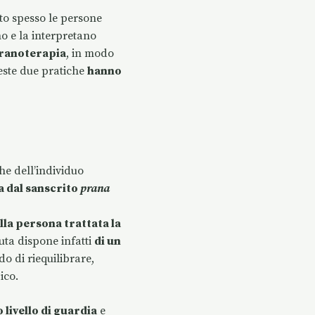
lto spesso le persone
no e la interpretano
Pranoterapia
, in modo
ueste due pratiche
hanno
he dell’individuo
a dal sanscrito
prana
lla persona trattata la
uta dispone infatti
di un
do di riequilibrare,
ico.
livello di guardia
e