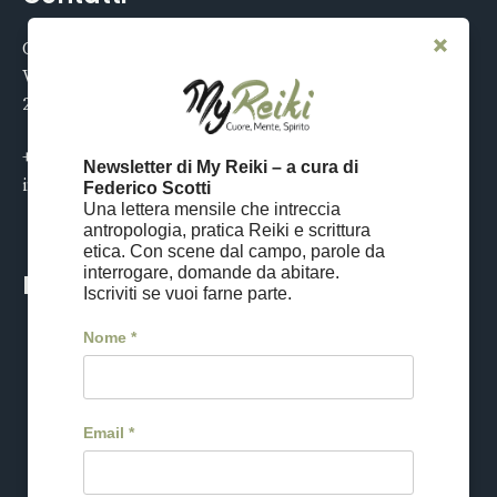
Centro My Reiki
Via Tucidide 56
20134 Milano
+39 02 21119579
Newsletter di My Reiki – a cura di
info@myreiki.it
Federico Scotti
Una lettera mensile che intreccia
antropologia, pratica Reiki e scrittura
etica. Con scene dal campo, parole da
interrogare, domande da abitare.
Reiki Tour
Iscriviti se vuoi farne parte.
Nome
*
Viaggio in Giappone
Date e iscrizioni
Cos'è il Reiki Tour
Email
*