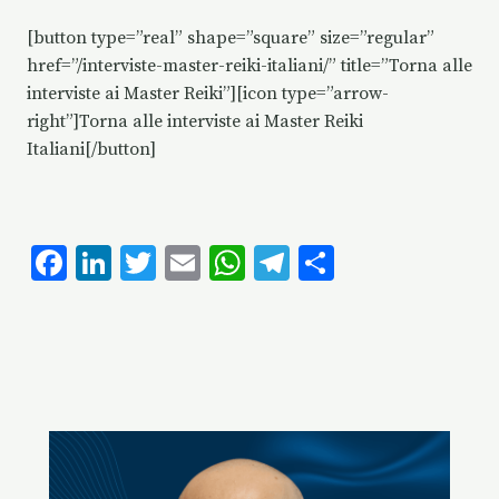
[button type=”real” shape=”square” size=”regular”
href=”/interviste-master-reiki-italiani/” title=”Torna alle
interviste ai Master Reiki”][icon type=”arrow-
right”]Torna alle interviste ai Master Reiki
Italiani[/button]
F
Li
T
E
W
T
C
ac
n
w
m
h
el
o
e
k
it
ai
at
eg
n
b
e
te
l
s
ra
di
o
dI
r
A
m
vi
o
n
p
di
k
p