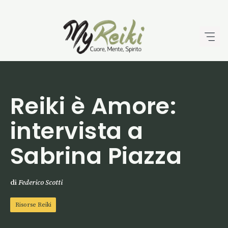
Vai
al
contenuto
Reiki è Amore:
intervista a
Sabrina Piazza
di
Federico Scotti
Risorse Reiki