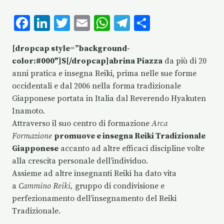
F
Li
T
E
W
T
C
ac
n
w
m
h
el
o
[dropcap style=”background-
e
k
it
ai
at
eg
n
color:#000″]S[/dropcap]abrina Piazza
da più di 20
b
e
te
l
s
ra
di
anni pratica e insegna Reiki, prima nelle sue forme
o
dI
r
A
m
vi
occidentali e dal 2006 nella forma tradizionale
o
n
p
di
Giapponese portata in Italia dal Reverendo Hyakuten
Inamoto.
k
p
Attraverso il suo centro di formazione
Arca
Formazione
promuove e insegna Reiki Tradizionale
Giapponese
accanto ad altre efficaci discipline volte
alla crescita personale dell’individuo.
Assieme ad altre insegnanti Reiki ha dato vita
a
Cammino Reiki,
gruppo di condivisione e
perfezionamento dell’insegnamento del Reiki
Tradizionale.