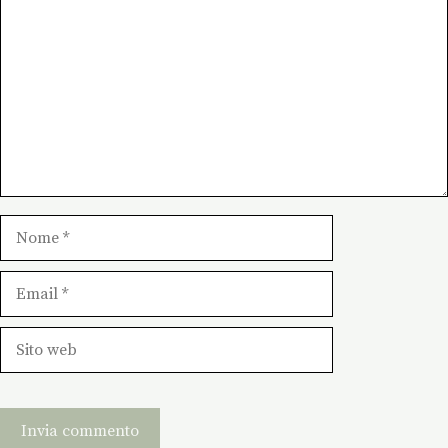
Nome
Email
Sito
web