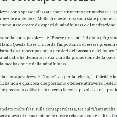
lezza sono spesso utilizzate come strumento per motivare e is
pevole e autentico. Molte di queste frasi sono state pronuncia
re sono state create da esperti di mindfulness e di meditazione.
ose sulla consapevolezza è “Essere presente è il dono più gra
t Hanh. Questa frase ci ricorda l’importanza di essere presenti 
istratti da preoccupazioni o pensieri del passato o del futuro
mita che ha dedicato la sua vita alla promozione della pace
lla meditazione e della mindfulness.
la consapevolezza è “Non c’è via per la felicità, la felicità è 
felicità non è qualcosa che possiamo ottenere attraverso l’ester
che possiamo coltivare attraverso la consapevolezza e la prati
iato molte frasi sulla consapevolezza, tra cui “L’autenticità è
ssere onesti e trasparenti nelle nostre relazioni con gli altri”. Q