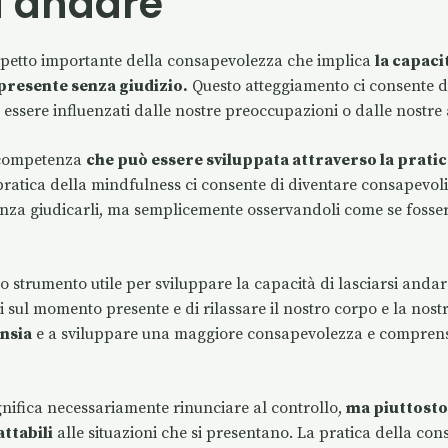
i andare
spetto importante della consapevolezza che implica
la capacit
presente senza giudizio.
Questo atteggiamento ci consente d
 essere influenzati dalle nostre preoccupazioni o dalle nostre 
 competenza
che può essere sviluppata attraverso la pratic
ratica della mindfulness ci consente di diventare consapevoli 
enza giudicarli, ma semplicemente osservandoli come se foss
o strumento utile per sviluppare la capacità di lasciarsi andar
 sul momento presente e di rilassare il nostro corpo e la nostr
ansia
e a sviluppare una maggiore consapevolezza e comprensio
gnifica necessariamente rinunciare al controllo,
ma piuttosto
attabili
alle situazioni che si presentano. La pratica della co