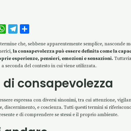
W
T
C
m
h
el
o
 termine che, sebbene apparentemente semplice, nasconde mo
i
at
eg
n
nerici,
la consapevolezza può essere definita come la capac
s
ra
di
oprie esperienze, pensieri, emozioni e sensazioni.
Tuttavi
A
m
vi
a seconda del contesto in cui viene utilizzata.
p
di
 di consapevolezza
p
sere espressa con diversi sinonimi, tra cui attenzione, vigil
 discernimento, e coscienza. Tutti questi termini si riferiscono
esente e di comprendere se stessi e il proprio ambiente.