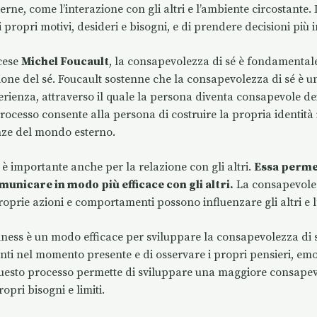
erne, come l’interazione con gli altri e l’ambiente circostante
i propri motivi, desideri e bisogni, e di prendere decisioni più
ncese
Michel Foucault
, la consapevolezza di sé è fondamental
zione del sé. Foucault sostenne che la consapevolezza di sé è u
perienza, attraverso il quale la persona diventa consapevole dei
 processo consente alla persona di costruire la propria identi
enze del mondo esterno.
è importante anche per la relazione con gli altri.
Essa perme
omunicare in modo più efficace con gli altri.
La consapevolez
prie azioni e comportamenti possono influenzare gli altri e l
lness è un modo efficace per sviluppare la consapevolezza di 
nti nel momento presente e di osservare i propri pensieri, emo
Questo processo permette di sviluppare una maggiore consapevo
pri bisogni e limiti.