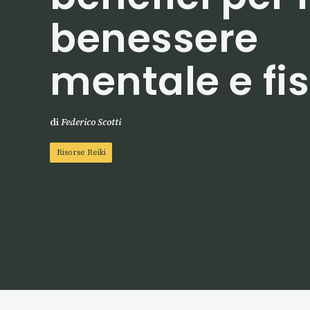
benessere
mentale e fi
di
Federico Scotti
Risorse Reiki