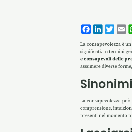
F
Li
T
E
ac
n
w
La consapevolezza è un
e
k
it
a
significati. In termini ge
b
e
te
l
e consapevoli delle pr
o
dI
r
assumere diverse forme, 
o
n
Sinonimi
k
La consapevolezza può es
comprensione, intuizione,
presenti nel momento pr