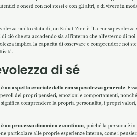
tentici e onesti con noi stessi e con gli altri, e di vivere in m
olezza molto citata di Jon Kabat-Zinn è “La consapevolezza si
i di ciò che sta accadendo sia all’interno che all’esterno di noi s
lezza implica la capacità di osservare e comprendere noi stes
tività.
olezza di sé
é
è un aspetto cruciale della consapevolezza generale
. Essa
pevoli dei propri pensieri, emozioni e comportamenti, nonché 
significa comprendere la propria personalità, i propri valori, i
é
è un processo dinamico e continuo
, poiché la persona è in
one particolare alle proprie esperienze interne, come i pensieri