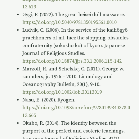
13.619
Gygi, F. (2022). The great heisei doll massacre.
https://doi.org/10.5040/9781350195561.0010
Ludvik, C. (2006). In the service of the kaihōgyō
practitioners of mt. hiei: the stopping-obstacles
confraternity (sokushō kō) of kyoto. Japanese
Journal of Religious Studies.
https://doi.org/10.18874/jjrs.33.1.2006.115-142
Marzolf, R. and Schelske, C. (2011). George w.
saunders, jr. 1926 – 2010. Limnology and
Oceanography Bulletin, 20(1), 9-10.
https://doi.org/10.1002/lob.20112019
Nasu, E. (2020). Ryōgen.
https://doi.org/10.1093/acrefore/9780199340378.0
13.665
Okubo, R. (2014). The identity between the
purport of the perfect and esoteric teachings.
Japanese Journal of Religious Studies, 41(1).