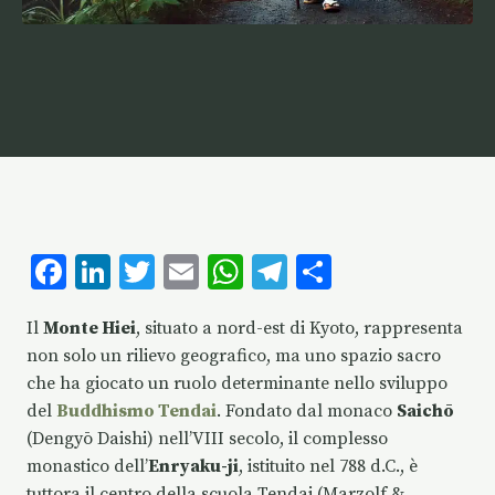
F
Li
T
E
W
T
C
ac
n
w
m
h
el
o
Il
Monte Hiei
, situato a nord-est di Kyoto, rappresenta
e
k
it
ai
at
eg
n
non solo un rilievo geografico, ma uno spazio sacro
b
e
te
l
s
ra
di
che ha giocato un ruolo determinante nello sviluppo
o
dI
r
A
m
vi
del
Buddhismo Tendai
. Fondato dal monaco
Saichō
o
n
p
di
(Dengyō Daishi) nell’VIII secolo, il complesso
monastico dell’
Enryaku-ji
, istituito nel 788 d.C., è
k
p
tuttora il centro della scuola Tendai (Marzolf &