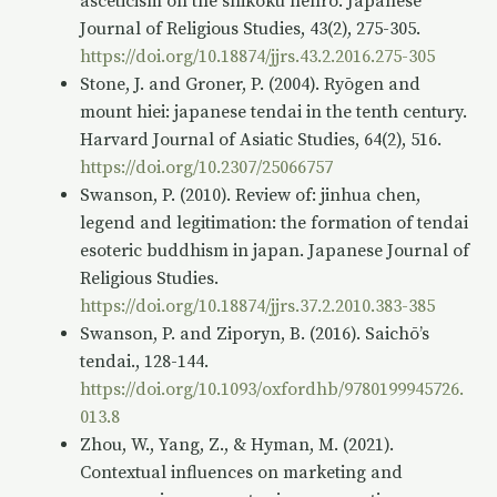
asceticism on the shikoku henro. Japanese
Journal of Religious Studies, 43(2), 275-305.
https://doi.org/10.18874/jjrs.43.2.2016.275-305
Stone, J. and Groner, P. (2004). Ryōgen and
mount hiei: japanese tendai in the tenth century.
Harvard Journal of Asiatic Studies, 64(2), 516.
https://doi.org/10.2307/25066757
Swanson, P. (2010). Review of: jinhua chen,
legend and legitimation: the formation of tendai
esoteric buddhism in japan. Japanese Journal of
Religious Studies.
https://doi.org/10.18874/jjrs.37.2.2010.383-385
Swanson, P. and Ziporyn, B. (2016). Saichō’s
tendai., 128-144.
https://doi.org/10.1093/oxfordhb/9780199945726.
013.8
Zhou, W., Yang, Z., & Hyman, M. (2021).
Contextual influences on marketing and