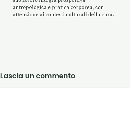
suo lavoro integra prospettiva
antropologica e pratica corporea, con
attenzione ai contesti culturali della cura.
Lascia un commento
Commento