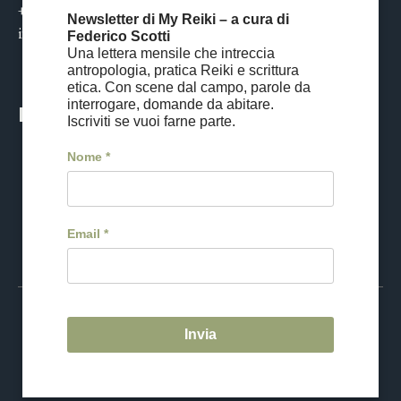
+39 02 21119579
Newsletter di My Reiki – a cura di
info@myreiki.it
Federico Scotti
Una lettera mensile che intreccia
antropologia, pratica Reiki e scrittura
etica. Con scene dal campo, parole da
interrogare, domande da abitare.
Reiki Tour
Iscriviti se vuoi farne parte.
Nome
*
Viaggio in Giappone
Date e iscrizioni
Cos'è il Reiki Tour
Email
*
Invia
Privacy Policy
Termini e Condizioni
© 2026 My Reiki - CF 97802710158
- Dr. Federico Scotti P.IVA
03629590963