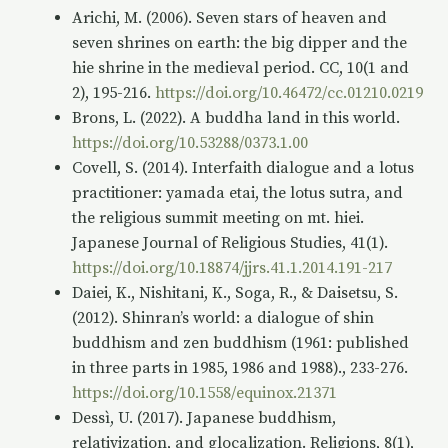
Arichi, M. (2006). Seven stars of heaven and
seven shrines on earth: the big dipper and the
hie shrine in the medieval period. CC, 10(1 and
2), 195-216.
https://doi.org/10.46472/cc.01210.0219
Brons, L. (2022). A buddha land in this world.
https://doi.org/10.53288/0373.1.00
Covell, S. (2014). Interfaith dialogue and a lotus
practitioner: yamada etai, the lotus sutra, and
the religious summit meeting on mt. hiei.
Japanese Journal of Religious Studies, 41(1).
https://doi.org/10.18874/jjrs.41.1.2014.191-217
Daiei, K., Nishitani, K., Soga, R., & Daisetsu, S.
(2012). Shinran’s world: a dialogue of shin
buddhism and zen buddhism (1961: published
in three parts in 1985, 1986 and 1988)., 233-276.
https://doi.org/10.1558/equinox.21371
Dessì, U. (2017). Japanese buddhism,
relativization, and glocalization. Religions, 8(1),