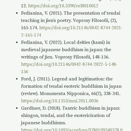
12.
https://doi.org/10.3390/rel8010012
Fedianina, V. (2021). The presentation of tendai
teaching in jien’s poetry. Voprosy Filosofii, (2),
165-174.
https://doi.org/10.21146/0042-8744-2021-
2-165-174
Fedianina, V. (2022). Local deities (kami) in
medieval japanese buddhism in japan: the
writings of jien. Voprosy Filosofii, 148-156.
https://doi.org/10.21146/0042-8744-2022-5-148-
156
Ford, J. (2011). Legend and legitimation: the
formation of tendai esoteric buddhism in japan
(review). Monumenta Nipponica, 66(2), 338-341.
https://doi.org/10.1353/mni.2011.0036
Gardiner, D. (2018). Tantric buddhism in japan:
shingon, tendai, and the esotericization of
japanese buddhisms.
https://doi.org/10.1093/acrefore/9780199340378.0