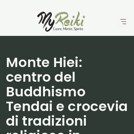
Vai
al
contenuto
Monte Hiei:
centro del
Buddhismo
Tendai e crocevia
di tradizioni