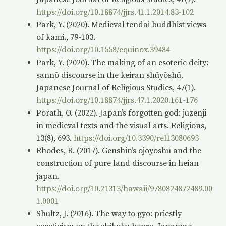
https://doi.org/10.18874/jjrs.41.1.2014.83-102
Park, Y. (2020). Medieval tendai buddhist views
of kami., 79-103.
https://doi.org/10.1558/equinox.39484
Park, Y. (2020). The making of an esoteric deity:
sannō discourse in the keiran shūyōshū.
Japanese Journal of Religious Studies, 47(1).
https://doi.org/10.18874/jjrs.47.1.2020.161-176
Porath, O. (2022). Japan’s forgotten god: jūzenji
in medieval texts and the visual arts. Religions,
13(8), 693.
https://doi.org/10.3390/rel13080693
Rhodes, R. (2017). Genshin’s ojōyōshū and the
construction of pure land discourse in heian
japan.
https://doi.org/10.21313/hawaii/9780824872489.00
1.0001
Shultz, J. (2016). The way to gyo: priestly