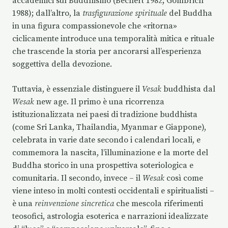
accademici sul Buddhismo (Bechert 1982; Gombrich
1988); dall’altro, la
trasfigurazione spirituale
del Buddha
in una figura compassionevole che «ritorna»
ciclicamente introduce una temporalità mitica e rituale
che trascende la storia per ancorarsi all’esperienza
soggettiva della devozione.
Tuttavia, è essenziale distinguere il
Vesak
buddhista dal
Wesak
new age. Il primo è una ricorrenza
istituzionalizzata nei paesi di tradizione buddhista
(come Sri Lanka, Thailandia, Myanmar e Giappone),
celebrata in varie date secondo i calendari locali, e
commemora la nascita, l’illuminazione e la morte del
Buddha storico in una prospettiva soteriologica e
comunitaria. Il secondo, invece – il
Wesak
così come
viene inteso in molti contesti occidentali e spiritualisti –
è una
reinvenzione sincretica
che mescola riferimenti
teosofici, astrologia esoterica e narrazioni idealizzate