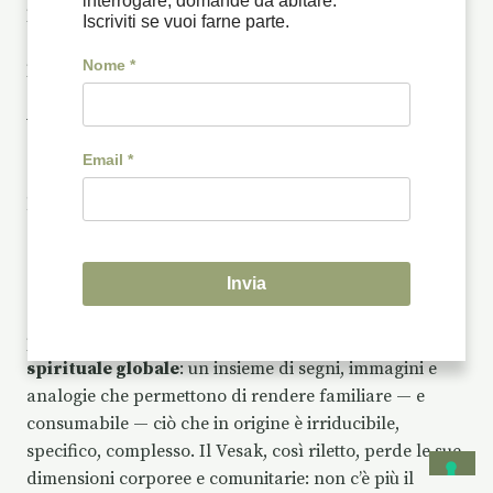
interrogare, domande da abitare.
plenilunio, conferisce al racconto una
dimensione
Iscriviti se vuoi farne parte.
cosmica codificata
, una grammatica del sacro che
Nome
*
parla a un pubblico abituato a riconoscere nella
corrispondenza tra astri e stati interiori un segno di
verità e risonanza. In altre parole, l’inserzione della
simbologia celeste trasforma la festività in un evento
Email
*
trans-tradizionale
, accessibile a chiunque sia disposto a
leggerne i segni secondo una logica sincretica ed
emotiva. Il cielo, più che la storia, diventa la sede
dell’autenticità spirituale.
Invia
Questa simbolizzazione celeste è funzionale a ciò che
potremmo chiamare un
dispositivo di senso
spirituale globale
: un insieme di segni, immagini e
analogie che permettono di rendere familiare — e
consumabile — ciò che in origine è irriducibile,
specifico, complesso. Il Vesak, così riletto, perde le sue
dimensioni corporee e comunitarie: non c’è più il