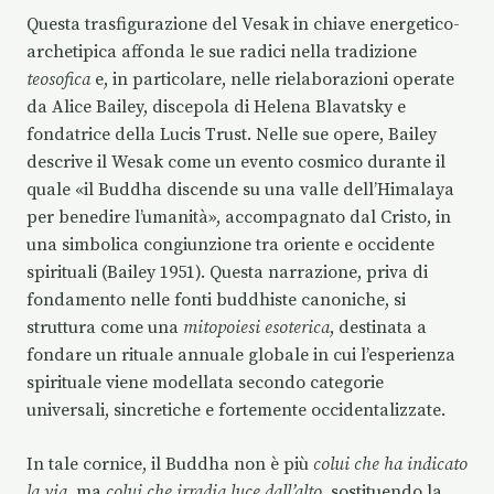
Questa trasfigurazione del Vesak in chiave energetico-
archetipica affonda le sue radici nella tradizione
teosofica
e, in particolare, nelle rielaborazioni operate
da Alice Bailey, discepola di Helena Blavatsky e
fondatrice della Lucis Trust. Nelle sue opere, Bailey
descrive il Wesak come un evento cosmico durante il
quale «il Buddha discende su una valle dell’Himalaya
per benedire l’umanità», accompagnato dal Cristo, in
una simbolica congiunzione tra oriente e occidente
spirituali (Bailey 1951). Questa narrazione, priva di
fondamento nelle fonti buddhiste canoniche, si
struttura come una
mitopoiesi esoterica
, destinata a
fondare un rituale annuale globale in cui l’esperienza
spirituale viene modellata secondo categorie
universali, sincretiche e fortemente occidentalizzate.
In tale cornice, il Buddha non è più
colui che ha indicato
la via
, ma
colui che irradia luce dall’alto
, sostituendo la