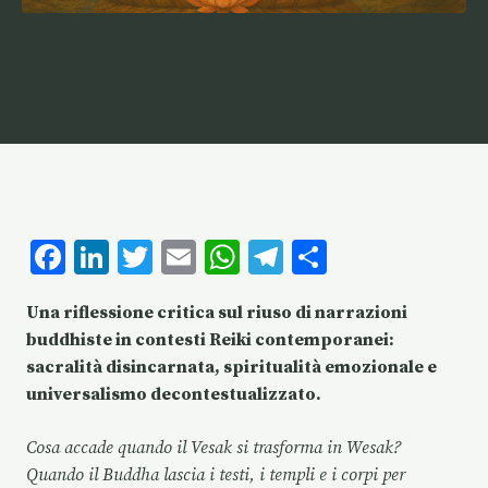
F
Li
T
E
W
T
C
ac
n
w
m
h
el
o
Una riflessione critica sul riuso di narrazioni
e
k
it
ai
at
eg
n
buddhiste in contesti Reiki contemporanei:
b
e
te
l
s
ra
di
sacralità disincarnata, spiritualità emozionale e
o
dI
r
A
m
vi
universalismo decontestualizzato.
o
n
p
di
Cosa accade quando il Vesak si trasforma in Wesak?
k
p
Quando il Buddha lascia i testi, i templi e i corpi per