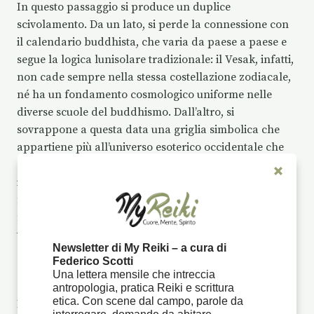
In questo passaggio si produce un duplice
scivolamento. Da un lato, si perde la connessione con
il calendario buddhista, che varia da paese a paese e
segue la logica lunisolare tradizionale: il Vesak, infatti,
non cade sempre nella stessa costellazione zodiacale,
né ha un fondamento cosmologico uniforme nelle
diverse scuole del buddhismo. Dall’altro, si
sovrappone a questa data una griglia simbolica che
appartiene più all’universo esoterico occidentale che
alle tradizioni asiatiche: la costellazione del Toro, con
il suo immaginario di stabilità, fertilità e forza terrena,
non è una categoria operativa nel buddhismo storico,
ma è parte integrante di un lessico spiritualista diffuso
tra pratiche new age, astrologia energetica e discipline
Newsletter di My Reiki – a cura di
olistiche.
Federico Scotti
Una lettera mensile che intreccia
Questo tipo di operazione non è puramente decorativa.
antropologia, pratica Reiki e scrittura
etica. Con scene dal campo, parole da
L’inserzione di elementi zodiacali, come il Toro e il